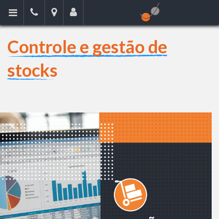
Controle e gestão de
stocks
urbinfor
21 Jun
2019