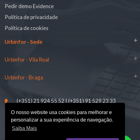
Pedir demo Evidence
Política de privacidade
Política de cookies
+
Urbinfor - Sede
+
Urbinfor - Vila Real
+
Urbinfor - Braga
(+351) 21 924 55 52 | (+351) 91 529 23 33
Chamada para a rede fixa nacional | Rede móvel nacional.
O nosso website usa cookies para melhorar e
personalizar a sua experiência de navegação.
Saiba Mais
© Copyright 2026 |
Urbinfor